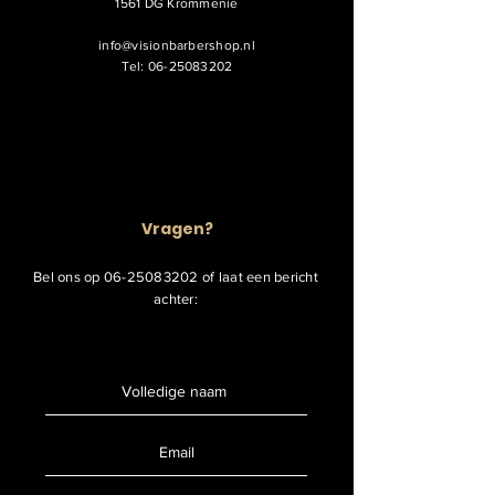
1561 DG Krommenie
info@visionbarbershop.nl
Tel:
06-25083202
Vragen?
Bel ons op
06-25083202
of laat een bericht
achter: