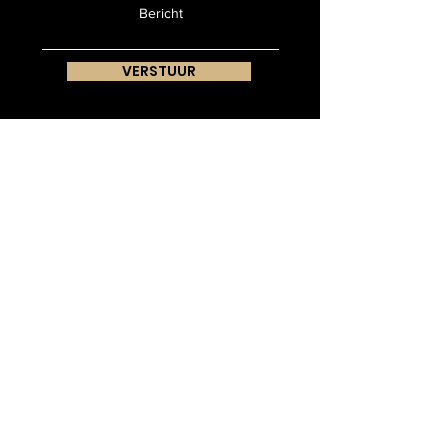
VERSTUUR
Blijf op de hoogte!
Meld u aan om updates over ons te ontvangen,
agenda en meer te horen!
SUBSCRIBE